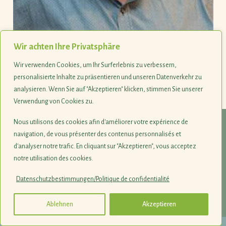
Alain Faber
Wir achten Ihre Privatsphäre
Commune de Steinfort
Wir verwenden Cookies, um Ihr Surferlebnis zu verbessern,
personalisierte Inhalte zu präsentieren und unseren Datenverkehr zu
analysieren. Wenn Sie auf "Akzeptieren" klicken, stimmen Sie unserer
Last update 31.10.2023
Verwendung von Cookies zu.
Nous utilisons des cookies afin d'améliorer votre expérience de
© 1990-2026
navigation, de vous présenter des contenus personnalisés et
d'analyser notre trafic. En cliquant sur "Akzeptieren", vous acceptez
Naturschutzsyndikat SICONA
notre utilisation des cookies.
12, rue de Capellen · L-8393 Olm
Datenschutzbestimmungen/Politique de confidentialité
Impressum
·
Datenschutz
·
Login
·
Jobs
Ablehnen
Akzeptieren