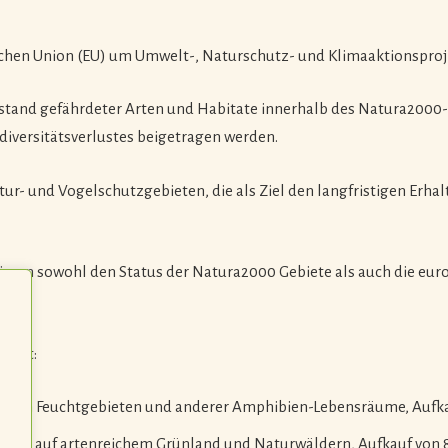
schen Union (EU) um Umwelt-, Naturschutz- und Klimaaktionsproj
stand gefährdeter Arten und Habitate innerhalb des Natura2000-
odiversitätsverlustes beigetragen werden.
ur- und Vogelschutzgebieten, die als Ziel den langfristigen Erh
inieren sowohl den Status der Natura2000 Gebiete als auch die e
führt:
g von Feuchtgebieten und anderer Amphibien-Lebensräume, Aufka
okus auf artenreichem Grünland und Naturwäldern, Aufkauf von 8