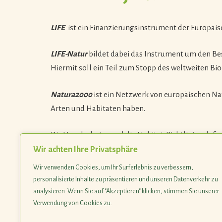
LIFE
ist ein Finanzierungsinstrument der Europäi
LIFE-Natur
bildet dabei das Instrument um den Be
Hiermit soll ein Teil zum Stopp des weltweiten Bi
Natura2000
ist ein Netzwerk von europäischen Nat
Arten und Habitaten haben.
Die Vogelschutz- und die Habitat-Richtlinien def
und Habitate.
Wir achten Ihre Privatsphäre
Wir verwenden Cookies, um Ihr Surferlebnis zu verbessern,
SICONA hat bisher folgende LIFE-Projekte durchge
personalisierte Inhalte zu präsentieren und unseren Datenverkehr zu
analysieren. Wenn Sie auf "Akzeptieren" klicken, stimmen Sie unserer
LIFE Batraciens
1997-1999: Wiederherstellun
Verwendung von Cookies zu.
LIFE+ Natura2000 Luxembourg
2009-2014: F