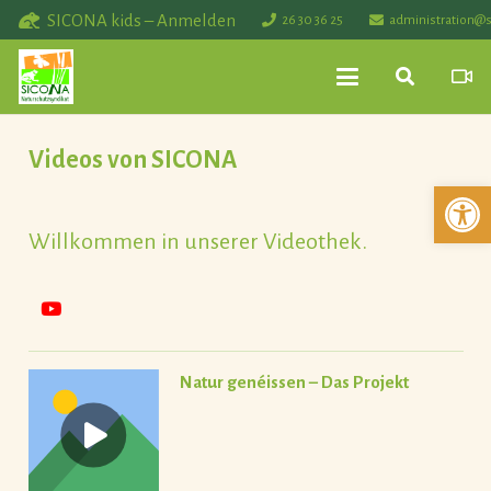
SICONA kids – Anmelden
26 30 36 25
administration@s
Videos von SICONA
Werkzeuglei
Willkommen in unserer Videothek.
Natur genéissen – Das Projekt