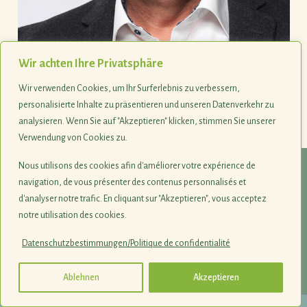
Arsène Ruckert
Wir achten Ihre Privatsphäre
Commune de Käerjeng
Wir verwenden Cookies, um Ihr Surferlebnis zu verbessern,
personalisierte Inhalte zu präsentieren und unseren Datenverkehr zu
analysieren. Wenn Sie auf "Akzeptieren" klicken, stimmen Sie unserer
Last update 31.10.2023
Verwendung von Cookies zu.
Nous utilisons des cookies afin d'améliorer votre expérience de
© 1990-2026
navigation, de vous présenter des contenus personnalisés et
d'analyser notre trafic. En cliquant sur "Akzeptieren", vous acceptez
Naturschutzsyndikat SICONA
notre utilisation des cookies.
12, rue de Capellen · L-8393 Olm
Datenschutzbestimmungen/Politique de confidentialité
Impressum
·
Datenschutz
·
Login
·
Jobs
Ablehnen
Akzeptieren