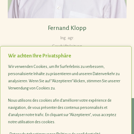
Fernand Klopp
Ing. agr.
Geschäftsleitung
Wir achten Ihre Privatsphäre
Wir verwenden Cookies, um Ihr Surferlebnis zu verbessern,
Tel. +352 263036-21
personalisierte Inhalte zu präsentieren und unseren Datenverkehr zu
analysieren. Wenn Sie auf "Akzeptieren" klicken, stimmen Sie unserer
Verwendung von Cookies zu.
Last update 29.11.2022
Nous utilisons des cookies afin d'améliorer votre expérience de
navigation, de vous présenter des contenus personnalisés et
© 1990-2026
d'analyser notre trafic. En cliquant sur "Akzeptieren", vous acceptez
notre utilisation des cookies.
Naturschutzsyndikat SICONA