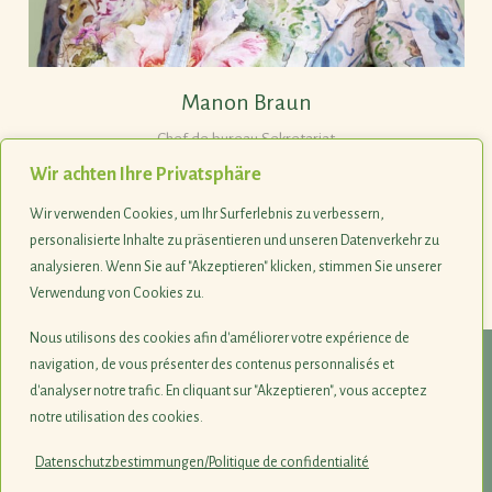
Manon Braun
Chef de bureau Sekretariat
Wir achten Ihre Privatsphäre
Wir verwenden Cookies, um Ihr Surferlebnis zu verbessern,
Tel. +352 263036-27
personalisierte Inhalte zu präsentieren und unseren Datenverkehr zu
analysieren. Wenn Sie auf "Akzeptieren" klicken, stimmen Sie unserer
Verwendung von Cookies zu.
Last update 02.10.2024
Nous utilisons des cookies afin d'améliorer votre expérience de
navigation, de vous présenter des contenus personnalisés et
© 1990-2026
d'analyser notre trafic. En cliquant sur "Akzeptieren", vous acceptez
notre utilisation des cookies.
Naturschutzsyndikat SICONA
12, rue de Capellen · L-8393 Olm
Datenschutzbestimmungen/Politique de confidentialité