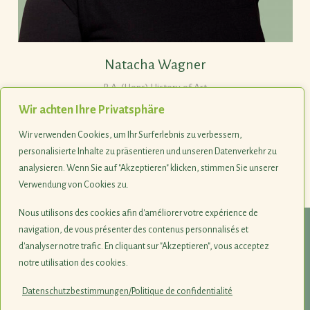
Natacha Wagner
B.A. (Hons) History of Art
Wir achten Ihre Privatsphäre
Wir verwenden Cookies, um Ihr Surferlebnis zu verbessern,
Tel. +352 263036-81
personalisierte Inhalte zu präsentieren und unseren Datenverkehr zu
analysieren. Wenn Sie auf "Akzeptieren" klicken, stimmen Sie unserer
Verwendung von Cookies zu.
Last update 28.01.2026
Nous utilisons des cookies afin d'améliorer votre expérience de
navigation, de vous présenter des contenus personnalisés et
© 1990-2026
d'analyser notre trafic. En cliquant sur "Akzeptieren", vous acceptez
notre utilisation des cookies.
Naturschutzsyndikat SICONA
12, rue de Capellen · L-8393 Olm
Datenschutzbestimmungen/Politique de confidentialité