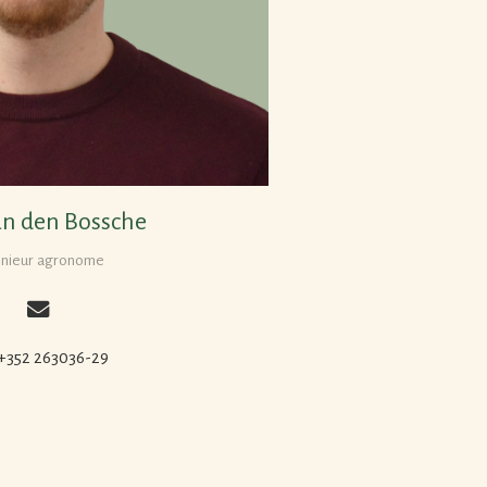
n den Bossche
énieur agronome
 +352 263036-29