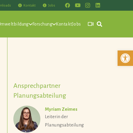
nloads
Kontakt
Jobs
Umweltbildung
Forschung
Kontakt
Jobs
Werkzeuglei
Ansprechpartner
Planungsabteilung
Myriam Zeimes
Leiterin der
Planungsabteilung