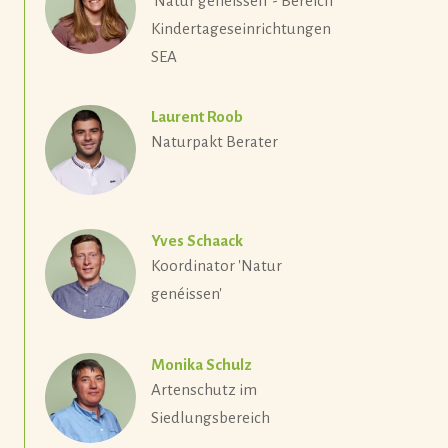
'Natur genéissen' - Bereich
Kindertageseinrichtungen
SEA
Laurent Roob
Naturpakt Berater
Yves Schaack
Koordinator 'Natur
genéissen'
Monika Schulz
Artenschutz im
Siedlungsbereich