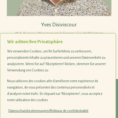
Yves Disiviscour
M.A. Business Management & Finance, Geschäftsleitung
Wir achten Ihre Privatsphäre
Wir verwenden Cookies, um Ihr Surferlebnis zu verbessern,
Tel. +352 263036-99
personalisierte Inhalte zu präsentieren und unseren Datenverkehr zu
analysieren. Wenn Sie auf "Akzeptieren" klicken, stimmen Sie unserer
Verwendung von Cookies zu.
Last update 10.06.2026
Nous utilisons des cookies afin d'améliorer votre expérience de
navigation, de vous présenter des contenus personnalisés et
© 1990-2026
d'analyser notre trafic. En cliquant sur "Akzeptieren", vous acceptez
notre utilisation des cookies.
Naturschutzsyndikat SICONA
12, rue de Capellen · L-8393 Olm
Datenschutzbestimmungen/Politique de confidentialité