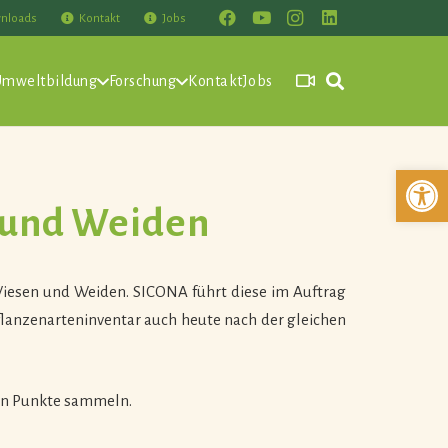
nloads
Kontakt
Jobs
Umweltbildung
Forschung
Kontakt
Jobs
Werkzeuglei
 und Weiden
 Wiesen und Weiden. SICONA führt diese im Auftrag
flanzenarteninventar auch heute nach der gleichen
nn Punkte sammeln.