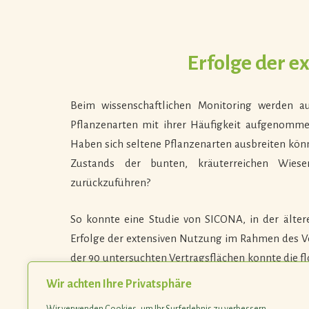
Erfolge der e
Beim wissenschaftlichen Monitoring werden a
Pflanzenarten mit ihrer Häufigkeit aufgenomm
Haben sich seltene Pflanzenarten ausbreiten kön
Zustands der bunten, kräuterreichen Wies
zurückzuführen?
So konnte eine Studie von SICONA, in der älter
Erfolge der extensiven Nutzung im Rahmen des 
der 90 untersuchten Vertragsflächen konnte die flo
des artenreichen Grünlandes ist somit eine exte
Wir achten Ihre Privatsphäre
in die „Biodiv-Programme“ wünschenswert. SICONA 