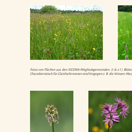
Fotos von Flächen aus den SICONA-Mitgliedsgemeinden. (1 & 2 l.) Blüte
Charakteristisch für Glatthaferwiesen sind hingegen z. B. die Wiesen-M