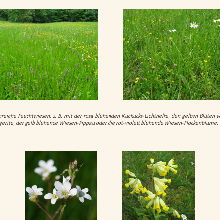
nreiche Feuchtwiesen, z. B. mit der rosa blühenden Kuckucks-Lichtnelke, den gelben Blüten v
argerite, der gelb blühende Wiesen-Pippau oder die rot-violett blühende Wiesen-Flockenblume.