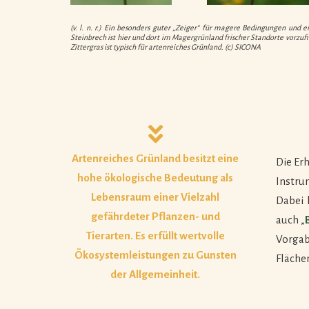
(v. l. n. r.) Ein besonders guter „Zeiger“ für magere Bedingungen un
Steinbrech ist hier und dort im Magergrünland frischer Standorte vorzuf
Zittergras ist typisch für artenreiches Grünland. (c) SICONA
Artenreiches Grünland besitzt eine
Die Er
hohe ökologische Bedeutung als
Instru
Lebensraum einer Vielzahl
Dabei 
gefährdeter Pflanzen- und
auch „
Tierarten. Es erfüllt wertvolle
Vorgab
Ökosystemleistungen zu Gunsten
Flächen
der Allgemeinheit.