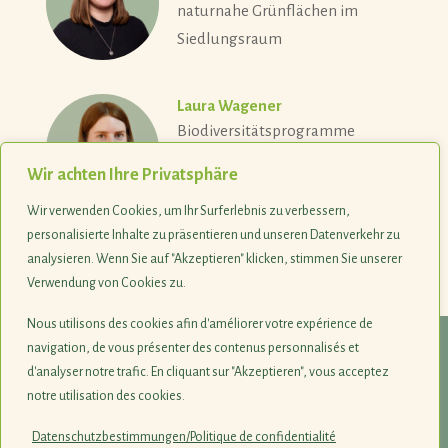
naturnahe Grünflächen im
Siedlungsraum
Laura Wagener
Biodiversitätsprogramme
Wir achten Ihre Privatsphäre
Wir verwenden Cookies, um Ihr Surferlebnis zu verbessern,
personalisierte Inhalte zu präsentieren und unseren Datenverkehr zu
analysieren. Wenn Sie auf "Akzeptieren" klicken, stimmen Sie unserer
Verwendung von Cookies zu.
Nous utilisons des cookies afin d'améliorer votre expérience de
navigation, de vous présenter des contenus personnalisés et
© 1990-2026
d'analyser notre trafic. En cliquant sur "Akzeptieren", vous acceptez
notre utilisation des cookies.
Naturschutzsyndikat SICONA
12, rue de Capellen · L-8393 Olm
Datenschutzbestimmungen/Politique de confidentialité