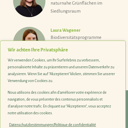
naturnahe Grünflächen im
Siedlungsraum
Laura Wagener
Biodiversitätsprogramme
Wir achten Ihre Privatsphäre
Wir verwenden Cookies, um Ihr Surferlebnis zu verbessern,
personalisierte Inhalte zu präsentieren und unseren Datenverkehr zu
analysieren. Wenn Sie auf "Akzeptieren" klicken, stimmen Sie unserer
Verwendung von Cookies zu.
Nous utilisons des cookies afin d'améliorer votre expérience de
navigation, de vous présenter des contenus personnalisés et
© 1990-2026
d'analyser notre trafic. En cliquant sur "Akzeptieren", vous acceptez
notre utilisation des cookies.
Naturschutzsyndikat SICONA
12, rue de Capellen · L-8393 Olm
Datenschutzbestimmungen/Politique de confidentialité