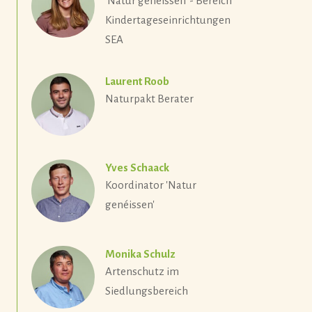
'Natur genéissen' - Bereich
Kindertageseinrichtungen
SEA
Laurent Roob
Naturpakt Berater
Yves Schaack
Koordinator 'Natur
genéissen'
Monika Schulz
Artenschutz im
Siedlungsbereich