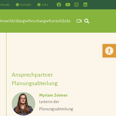
nloads
Kontakt
Jobs
Umweltbildung
Forschung
Kontakt
Jobs
Werkzeuglei
Ansprechpartner
Planungsabteilung
Myriam Zeimes
Leiterin der
Planungsabteilung