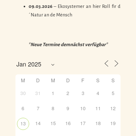
09.03.2026
– Ekosystemer an hier Roll fir d
´Natur an de Mënsch
*Neue Termine demnächst verfügbar*
M
D
M
D
F
S
S
30
31
1
2
3
4
5
6
7
8
9
10
11
12
14
15
16
17
18
19
13