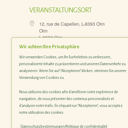
VERANSTALTUNGSORT
12, rue de Capellen, L-8393 Olm
Olm
L-8393 Olm
Wir achten Ihre Privatsphäre
Wir verwenden Cookies, um Ihr Surferlebnis zu verbessern,
personalisierte Inhalte zu präsentieren und unseren Datenverkehr zu
Kommende Veranstaltun
analysieren. Wenn Sie auf "Akzeptieren" klicken, stimmen Sie unserer
Verwendung von Cookies zu.
<li>No events in this location</li>
Nous utilisons des cookies afin d'améliorer votre expérience de
navigation, de vous présenter des contenus personnalisés et
d'analyser notre trafic. En cliquant sur "Akzeptieren", vous acceptez
notre utilisation des cookies.
Datenschutzbestimmungen/Politique de confidentialité