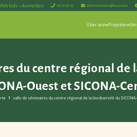
ONA kids – Anmelden
26 30 36 25
administration@sicona.lu
Über uns
Projekte
Um
res du centre régional de l
ONA-Ouest et SICONA-Ce
rte
salle de séminaires du centre régional de la biodiversité du SICO