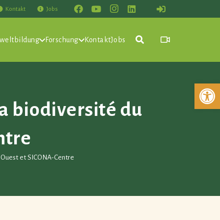
Kontakt
Jobs
weltbildung
Forschung
Kontakt
Jobs
Werkzeuglei
a biodiversité du
ntre
NA-Ouest et SICONA-Centre