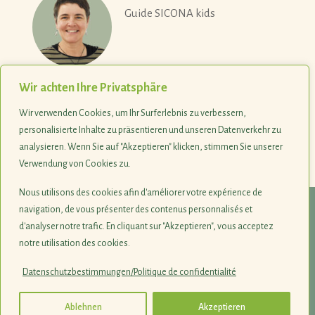
Guide SICONA kids
Wir achten Ihre Privatsphäre
Wir verwenden Cookies, um Ihr Surferlebnis zu verbessern,
personalisierte Inhalte zu präsentieren und unseren Datenverkehr zu
analysieren. Wenn Sie auf "Akzeptieren" klicken, stimmen Sie unserer
Verwendung von Cookies zu.
Nous utilisons des cookies afin d'améliorer votre expérience de
navigation, de vous présenter des contenus personnalisés et
© 1990-2026
d'analyser notre trafic. En cliquant sur "Akzeptieren", vous acceptez
notre utilisation des cookies.
Naturschutzsyndikat SICONA
12, rue de Capellen · L-8393 Olm
Datenschutzbestimmungen/Politique de confidentialité
Ablehnen
Akzeptieren
Impressum
·
Datenschutz
·
Login
·
Jobs