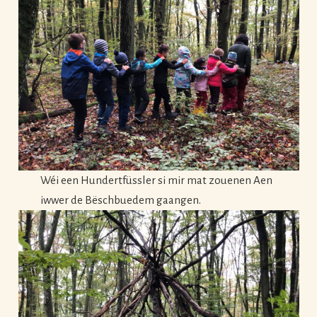
Wéi een Hundertfüssler si mir mat zouenen Aen
iwwer de Bëschbuedem gaangen.