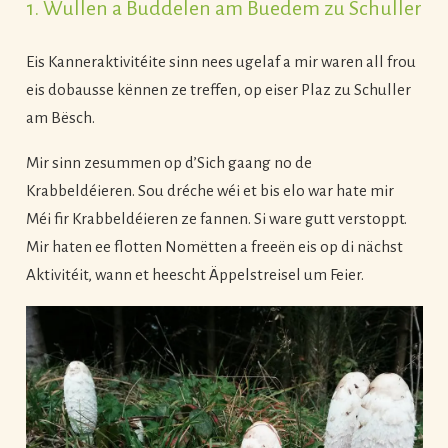
1. Wullen a Buddelen am Buedem zu Schuller
Eis Kanneraktivitéite sinn nees ugelaf a mir waren all frou
eis dobausse kënnen ze treffen, op eiser Plaz zu Schuller
am Bësch.
Mir sinn zesummen op d’Sich gaang no de
Krabbeldéieren. Sou dréche wéi et bis elo war hate mir
Méi fir Krabbeldéieren ze fannen. Si ware gutt verstoppt.
Mir haten ee flotten Nomëtten a freeën eis op di nächst
Aktivitéit, wann et heescht Äppelstreisel um Feier.