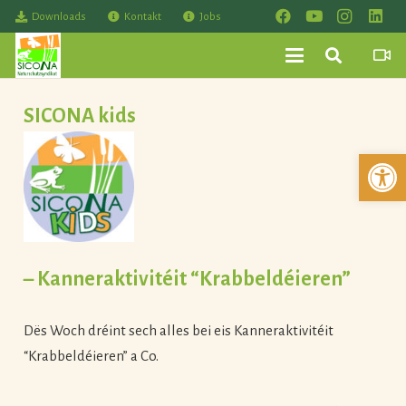
Downloads
Kontakt
Jobs
SICONA kids
Werkzeuglei
–
Kanneraktivitéit “Krabbeldéieren”
Dës Woch dréint sech alles bei eis Kanneraktivitéit
“Krabbeldéieren” a Co.