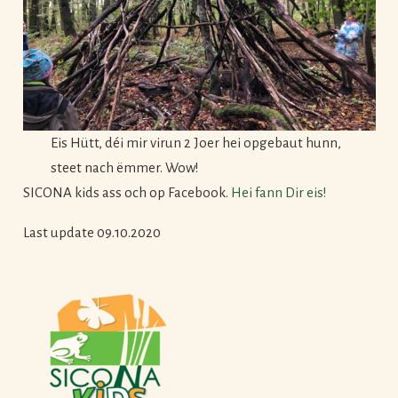
Eis Hütt, déi mir virun 2 Joer hei opgebaut hunn,
steet nach ëmmer. Wow!
SICONA kids ass och op Facebook.
Hei fann Dir eis!
Last update 09.10.2020