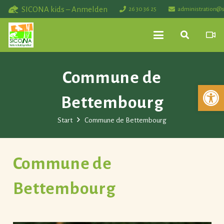
SICONA kids – Anmelden
26 30 36 25
administration@s
Commune de
Werkzeuglei
Bettembourg
Start
Commune de Bettembourg
Commune de
Bettembourg