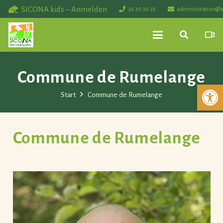
SICONA kids – Anmelden
26 30 36 25
administration@s
Commune de Rumelange
Werkzeuglei
Start
Commune de Rumelange
Commune de Rumelange