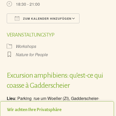
18:30 - 21:00
ZUM KALENDER HINZUFÜGEN
ICS herunterladen
Google Kalender
VERANSTALTUNGSTYP
Workshops
Nature for People
Excursion amphibiens: qu’est-ce qui
coasse à Gadderscheier
Lieu
: Parking rue um Woeller (ZI), Gadderscheier-
Sanem –
http://g-o.lu/3/AlGt
Inscriptions
par e-mail:
administration@sicona.lu
ou
Wir achten Ihre Privatsphäre
par téléphone: 26 30 36 25