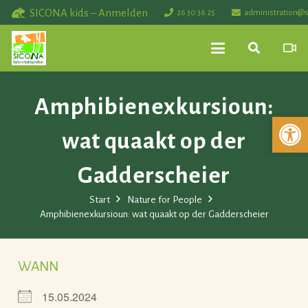
SICONA kids – Anmelden
26 30 36 25
administration@s
Amphibienexkursioun:
Werkzeuglei
wat quaakt op der
Gadderscheier
Start
Nature for People
Amphibienexkursioun: wat quaakt op der Gadderscheier
WANN
15.05.2024