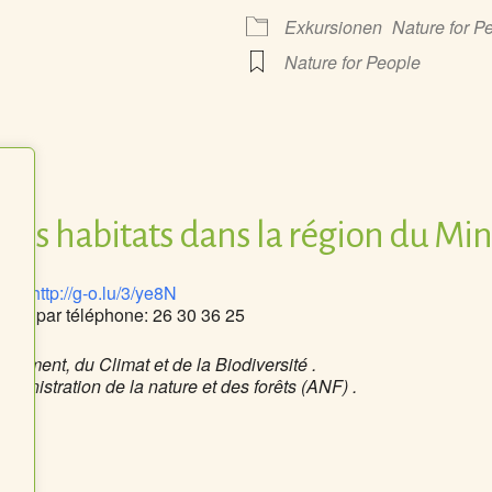
Exkursionen
Nature for P
Nature for People
e Kalender
iCalendar
 des habitats dans la région du Min
yl –
http://g-o.lu/3/ye8N
u
ou par téléphone: 26 30 36 25
nnement, du Climat et de la Biodiversité .
ministration de la nature et des forêts (ANF) .