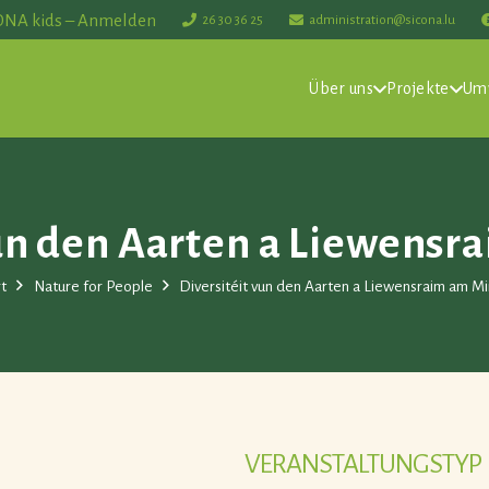
ONA kids – Anmelden
26 30 36 25
administration@sicona.lu
Über uns
Projekte
Um
vun den Aarten a Liewensr
rt
Nature for People
Diversitéit vun den Aarten a Liewensraim am Mi
VERANSTALTUNGSTYP