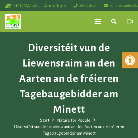
SICONA kids – Anmelden
26 30 36 25
administration@s
Diversitéit vun de
Werkzeuglei
Liewensraim an den
Aarten an de fréieren
Tagebaugebidder am
Minett
Start
Nature for People
Diversitéit vun de Liewensraim an den Aarten an de fréieren
Tagebaugebidder am Minett