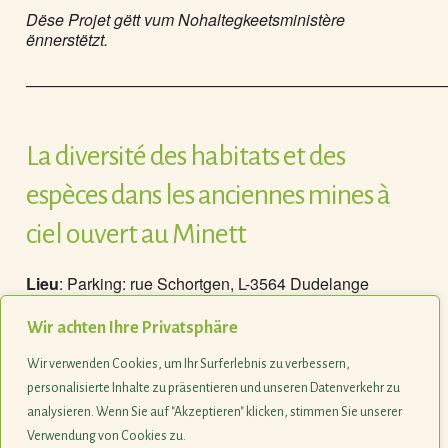
Dëse Projet gëtt vum Nohaltegkeetsministère
ënnerstëtzt.
——————————————————————————
La diversité des habitats et des
espèces dans les anciennes mines à
ciel ouvert au Minett
Lieu
: Parking: rue Schortgen, L-3564 Dudelange
Inscriptions
par e-mail:
administration@sicona.lu
ou
par téléphone: 26 30 36 25
Wir achten Ihre Privatsphäre
Ce projet est soutenu par le ministère de
Wir verwenden Cookies, um Ihr Surferlebnis zu verbessern,
l’Environnement, du Climat et du Développement
personalisierte Inhalte zu präsentieren und unseren Datenverkehr zu
durable.
analysieren. Wenn Sie auf "Akzeptieren" klicken, stimmen Sie unserer
Verwendung von Cookies zu.