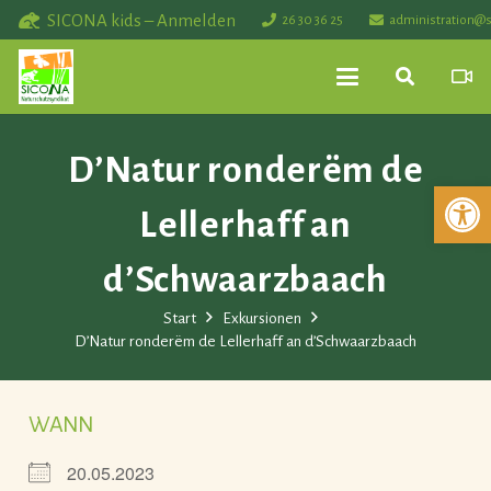
SICONA kids – Anmelden
26 30 36 25
administration@s
D’Natur ronderëm de
Werkzeuglei
Lellerhaff an
d’Schwaarzbaach
Start
Exkursionen
D’Natur ronderëm de Lellerhaff an d’Schwaarzbaach
WANN
20.05.2023