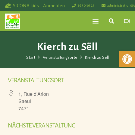
SICONA kids – Anmelden
26 30 36 25
administration@s
Kierch zu Sëll
Werkzeuglei
Start
Veranstaltungsorte
Kierch zu Sëll
VERANSTALTUNGSORT
1, Rue d'Arlon
Saeul
7471
NÄCHSTE VERANSTALTUNG