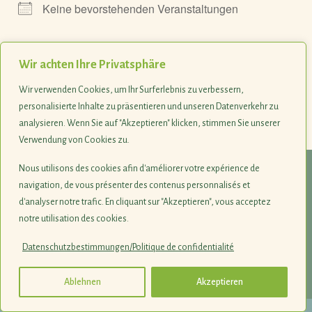
Keine bevorstehenden Veranstaltungen
Wir achten Ihre Privatsphäre
Kommende Veranstaltungen
Wir verwenden Cookies, um Ihr Surferlebnis zu verbessern,
personalisierte Inhalte zu präsentieren und unseren Datenverkehr zu
<li>No events in this location</li>
analysieren. Wenn Sie auf "Akzeptieren" klicken, stimmen Sie unserer
Verwendung von Cookies zu.
Nous utilisons des cookies afin d'améliorer votre expérience de
© 1990-2026
navigation, de vous présenter des contenus personnalisés et
d'analyser notre trafic. En cliquant sur "Akzeptieren", vous acceptez
Naturschutzsyndikat SICONA
notre utilisation des cookies.
12, rue de Capellen · L-8393 Olm
Datenschutzbestimmungen/Politique de confidentialité
Impressum
·
Datenschutz
·
Login
·
Jobs
Ablehnen
Akzeptieren