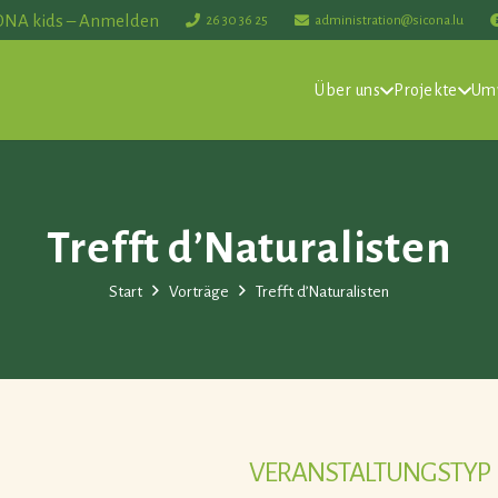
ONA kids – Anmelden
26 30 36 25
administration@sicona.lu
Über uns
Projekte
Um
Trefft d’Naturalisten
Start
Vorträge
Trefft d’Naturalisten
VERANSTALTUNGSTYP