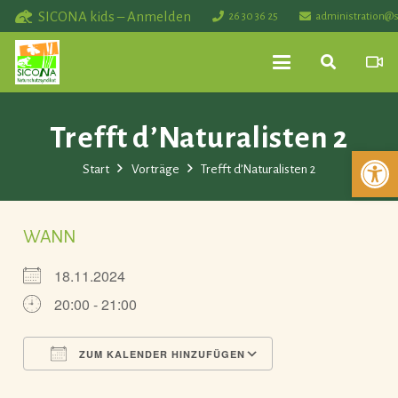
SICONA kids – Anmelden
26 30 36 25
administration@s
Trefft d’Naturalisten 2
Werkzeuglei
Start
Vorträge
Trefft d’Naturalisten 2
WANN
18.11.2024
20:00 - 21:00
ZUM KALENDER HINZUFÜGEN
ICS herunterladen
Google Kalender