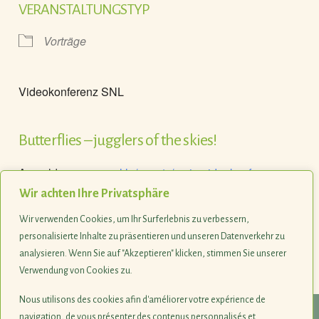
VERANSTALTUNGSTYP
Vorträge
Videokonferenz SNL
Butterflies – jugglers of the skies!
Anmeldung
www.snl.lu/events/serie-videokonferenzen
oder
www.mnhn.lu/videoconferences
Wir achten Ihre Privatsphäre
Weitere Informationen finden Sie
hier
.
Wir verwenden Cookies, um Ihr Surferlebnis zu verbessern,
personalisierte Inhalte zu präsentieren und unseren Datenverkehr zu
analysieren. Wenn Sie auf "Akzeptieren" klicken, stimmen Sie unserer
Verwendung von Cookies zu.
Nous utilisons des cookies afin d'améliorer votre expérience de
navigation, de vous présenter des contenus personnalisés et