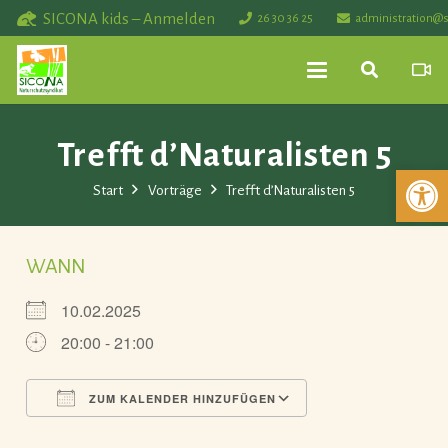
SICONA kids – Anmelden
26 30 36 25
administration@s
Trefft d’Naturalisten 5
Werkzeuglei
Start
Vorträge
Trefft d’Naturalisten 5
WANN
10.02.2025
20:00 - 21:00
ZUM KALENDER HINZUFÜGEN
ICS herunterladen
Google Kalender