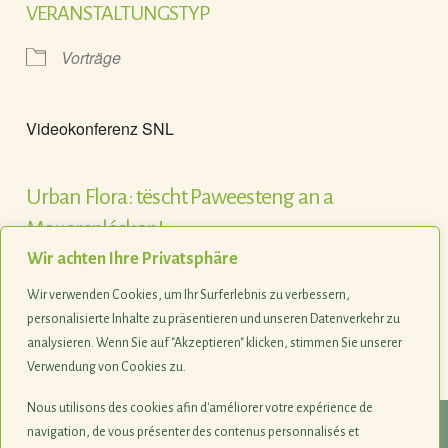
VERANSTALTUNGSTYP
Vorträge
Videokonferenz SNL
Urban Flora: tëscht Paweesteng an a
Mauersplécken!
Wir achten Ihre Privatsphäre
Anmeldung
www.snl.lu/events/serie-videokonferenzen
oder
www.mnhn.lu/videoconferences
Wir verwenden Cookies, um Ihr Surferlebnis zu verbessern,
personalisierte Inhalte zu präsentieren und unseren Datenverkehr zu
Weitere Informationen finden Sie
hier
.
analysieren. Wenn Sie auf "Akzeptieren" klicken, stimmen Sie unserer
Verwendung von Cookies zu.
Nous utilisons des cookies afin d'améliorer votre expérience de
navigation, de vous présenter des contenus personnalisés et
© 1990-2026