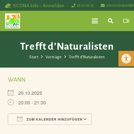
SICONA kids – Anmelden
26 30 36 25
administration@s
Trefft d’Naturalisten
Werkzeuglei
Start
Vorträge
Trefft d’Naturalisten
WANN
20.10.2025
20:00 - 21:30
ZUM KALENDER HINZUFÜGEN
ICS herunterladen
Google Kalender