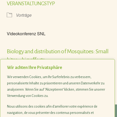
VERANSTALTUNGSTYP
Vorträge
Videokonferenz SNL
Biology and distribution of Mosquitoes: Small
bites – big effects
Wir achten Ihre Privatsphäre
Francis Schaffner
Wir verwenden Cookies, um Ihr Surferlebnis zu verbessern,
Flyer und Anmeldung über
www.snl.lu/events/serie-
personalisierte Inhalte zu präsentieren und unseren Datenverkehr zu
videokonferenzen
oder
www.mnhn.lu/videoconferences
analysieren. Wenn Sie auf "Akzeptieren" klicken, stimmen Sie unserer
Verwendung von Cookies zu.
Nous utilisons des cookies afin d'améliorer votre expérience de
navigation, de vous présenter des contenus personnalisés et
© 1990-2026