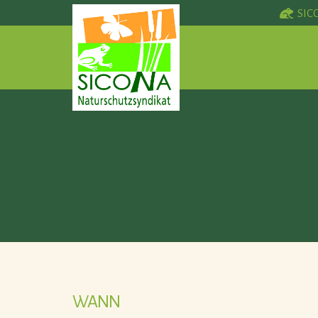
SIC
WANN