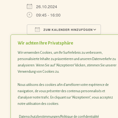
26.10.2024
09:45 - 16:00
ZUM KALENDER HINZUFÜGEN
ICS herunterladen
Googl
Wir achten Ihre Privatsphäre
Wir verwenden Cookies, um Ihr Surferlebnis zu verbessern,
Cours de taille d’arbres fru
personalisierte Inhalte zu präsentieren und unseren Datenverkehr zu
analysieren. Wenn Sie auf "Akzeptieren" klicken, stimmen Sie unserer
Lieu
: Centre culturel, Colmar-Berg
Verwendung von Cookies zu.
Inscriptions
par e-mail:
administration@sicona.l
Nous utilisons des cookies afin d'améliorer votre expérience de
Ce projet est soutenu par le ministère de l’Envir
navigation, de vous présenter des contenus personnalisés et
d'analyser notre trafic. En cliquant sur "Akzeptieren", vous acceptez
notre utilisation des cookies.
Datenschutzbestimmungen/Politique de confidentialité