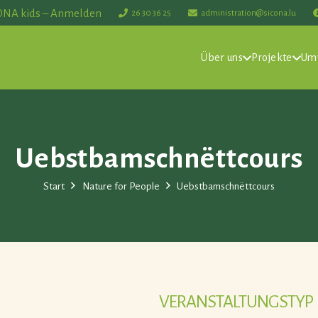
ONA kids – Anmelden
26 30 36 25
administration@sicona.lu
Über uns
Projekte
Um
Uebstbamschnëttcours
Start
Nature for People
Uebstbamschnëttcours
VERANSTALTUNGSTYP