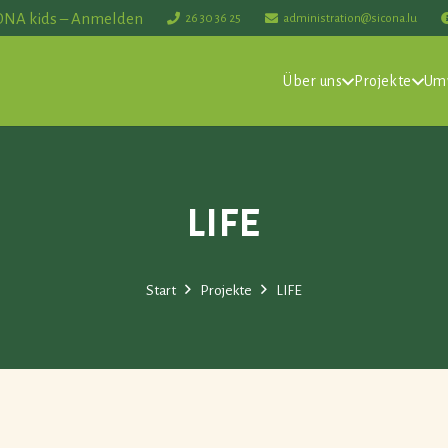
ONA kids – Anmelden
26 30 36 25
administration@sicona.lu
Über uns
Projekte
Um
LIFE
Start
Projekte
LIFE