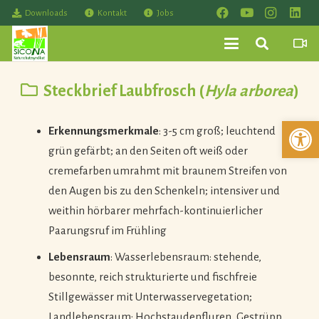
Downloads
Kontakt
Jobs
Steckbrief Laubfrosch (
Hyla arborea
)
Werkzeuglei
Erkennungsmerkmale
: 3-5 cm groß; leuchtend
grün gefärbt; an den Seiten oft weiß oder
cremefarben umrahmt mit braunem Streifen von
den Augen bis zu den Schenkeln; intensiver und
weithin hörbarer mehrfach-kontinuierlicher
Paarungsruf im Frühling
Lebensraum
: Wasserlebensraum: stehende,
besonnte, reich strukturierte und fischfreie
Stillgewässer mit Unterwasservegetation;
Landlebensraum: Hochstaudenfluren, Gestrüpp,