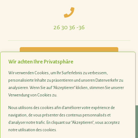
26 30 36 -36
Praktische Umsetzung & Beispiele
Wir achten Ihre Privatsphäre
Wir verwenden Cookies, um Ihr Surferlebnis zu verbessern,
All unsere Monatsthemen auf einen Blick
personalisierte Inhalte zu präsentieren und unseren Datenverkehr zu
analysieren. Wenn Sie auf "Akzeptieren" klicken, stimmen Sie unserer
Verwendung von Cookies zu.
Last update 09.04.2026
Nous utilisons des cookies afin d'améliorer votre expérience de
navigation, de vous présenter des contenus personnalisés et
© 1990-2026
d'analyser notre trafic. En cliquant sur "Akzeptieren", vous acceptez
notre utilisation des cookies.
Naturschutzsyndikat SICONA