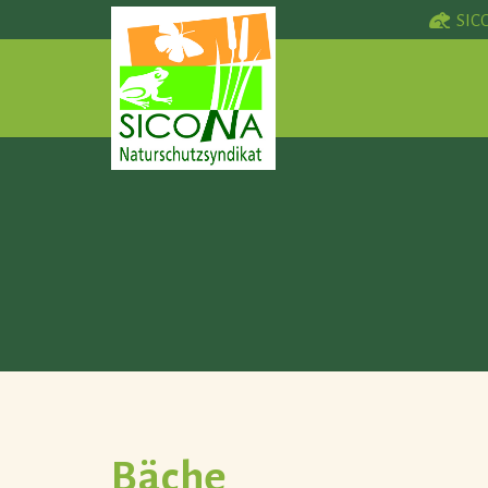
SIC
Bäche