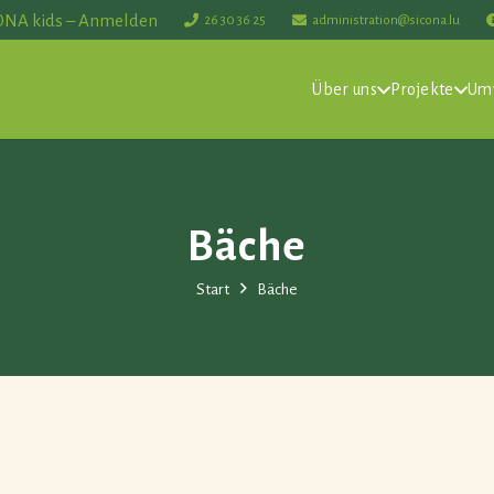
ONA kids – Anmelden
26 30 36 25
administration@sicona.lu
Über uns
Projekte
Um
Bäche
Start
Bäche