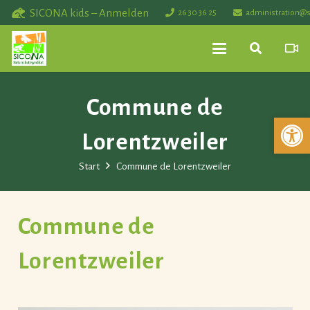
SICONA kids – Anmelden
26 30 36 25
administration@s
Commune de
Werkzeuglei
Lorentzweiler
Start
Commune de Lorentzweiler
Commune de
Lorentzweiler