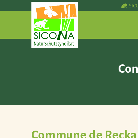
SIC
Com
Commune de Recka