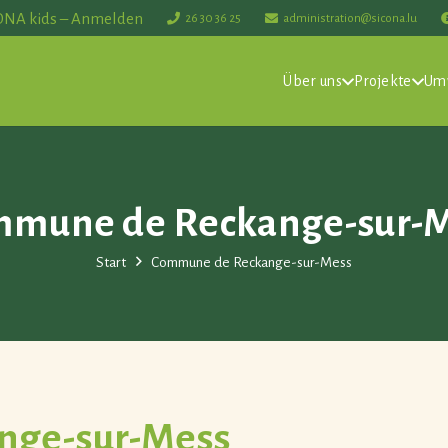
ONA kids – Anmelden
26 30 36 25
administration@sicona.lu
Über uns
Projekte
Um
mune de Reckange-sur-
Start
Commune de Reckange-sur-Mess
nge-sur-Mess