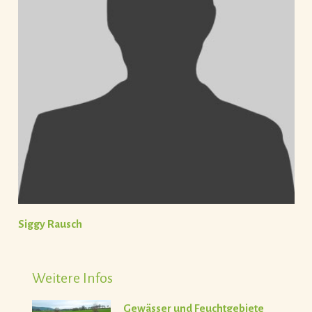
Siggy Rausch
Weitere Infos
Gewässer und Feuchtgebiete