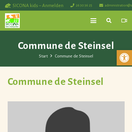
SICONA kids – Anmelden
26 30 36 25
administration@s
Commune de Steinsel
Werkzeuglei
Start
Commune de Steinsel
Commune de Steinsel