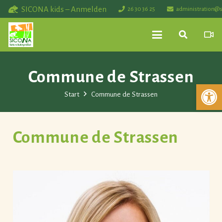
SICONA kids – Anmelden
26 30 36 25
administration@s
Commune de Strassen
Werkzeuglei
Start
Commune de Strassen
Commune de Strassen