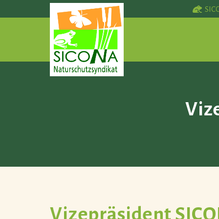
SIC
Viz
Vizepräsident SIC