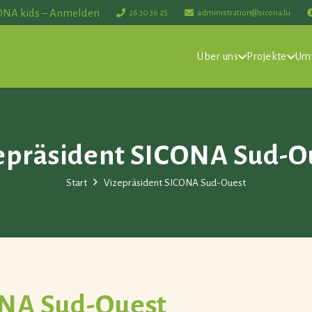
ONA kids – Anmelden
26 30 36 25
administration@sicona.lu
Über uns
Projekte
Um
epräsident SICONA Sud-O
Start
Vizepräsident SICONA Sud-Ouest
ONA Sud-Ouest