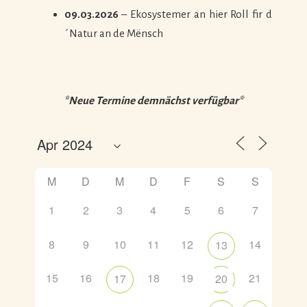
09.03.2026
– Ekosystemer an hier Roll fir d
´Natur an de Mënsch
*Neue Termine demnächst verfügbar*
M
D
M
D
F
S
S
1
2
3
4
5
6
7
8
9
10
11
12
14
13
15
16
18
19
21
17
20