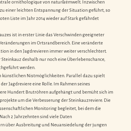
ntrale ornithologique von natur&ëmwelt. Inzwischen
einer leichten Entspannung der Situation geführt, so
oten Liste im Jahr 2014 wieder auf Stark gefährdet
uzes ist in erster Linie das Verschwinden geeigneter
eränderungen im Ortsrandbereich. Eine veränderte
tion in den Jagdrevieren immer weiter verschlechtert.
r Steinkauz deshalb nur noch eine Überlebenschance,
chgeführt werden.
 künstlichen Nistmöglichkeiten. Parallel dazu spielt
 der Jagdreviere eine Rolle. Im Rahmen seines
re Hundert Brutröhren aufgehängt und bemüht sich im
rojekte um die Verbesserung der Steinkauzreviere. Die
enschaftlichen Monitoring begleitet, bei dem die
 Nach 2 Jahrzehnten sind viele Daten
n über Ausbreitung und Neuansiedelung der jungen