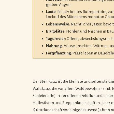
gelben Augen
Laute
: Relativ breites Rufrepertoire, z
Lockruf des Männchens monoton Ghuu
Lebensweise
: Nächtlicher Jäger, bev
Brutplätze
: Höhlen und Nischen in B
Jagdrevier
: Offene, abwechslungsreic
Nahrung
: Mäuse, Insekten, Würmer und
Fortpflanzung
: Paare leben in Dauerehe
Der Steinkauz ist die kleinste und seltenste u
Waldkauz, die vor allem Waldbewohner sind, le
Schleiereule) in der offenen Feldflur und in d
Halbwüsten und Steppenlandschaften, ist er mi
Kulturlandschaft vor einigen tausend Jahren n