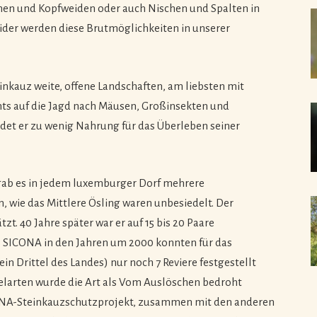
en und Kopfweiden oder auch Nischen und Spalten in
der werden diese Brutmöglichkeiten in unserer
nkauz weite, offene Landschaften, am liebsten mit
ts auf die Jagd nach Mäusen, Großinsekten und
ndet er zu wenig Nahrung für das Überleben seiner
 gab es in jedem luxemburger Dorf mehrere
, wie das Mittlere Ösling waren unbesiedelt. Der
zt. 40 Jahre später war er auf 15 bis 20 Paare
 SICONA in den Jahren um 2000 konnten für das
in Drittel des Landes) nur noch 7 Reviere festgestellt
elarten wurde die Art als Vom Auslöschen bedroht
ONA-Steinkauzschutzprojekt, zusammen mit den anderen