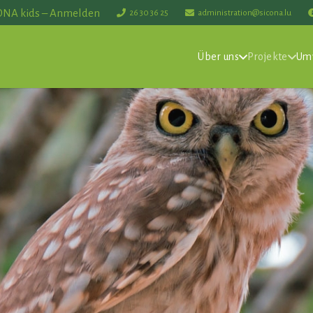
ONA kids – Anmelden
26 30 36 25
administration@sicona.lu
Über uns
Projekte
Um