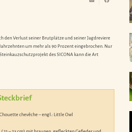
ch den Verlust seiner Brutplätze und seiner Jagdreviere
n Jahrzehnten um mehr als 90 Prozent eingebrochen. Nur
Steinkauzschutzprojekt des SICONA kann die Art
Steckbrief
 Chouette chevêche – engl.: Little Owl
 ( 21 – 23 cm) mit braunen, gefleckten Gefieder und