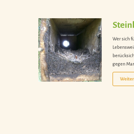
Stein
Wer sich f
Lebensweis
berücksich
gegen Mard
Weiter