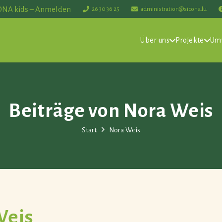
ONA kids – Anmelden
26 30 36 25
administration@sicona.lu
Über uns
Projekte
Um
Beiträge von Nora Weis
Start
Nora Weis
Weis